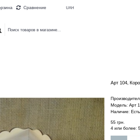
орзина
Сравнение
UAH
 БУКВЫ
ДОСКИ И ПАНО
КОРОБ
Арт 104, Кор
Производител
Модель:
Арт 
Наличие:
Есть
55 грн.
4 или более: 5