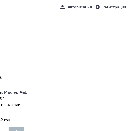
Авторизация
Регистрация
Товаров 0 (0 грн.)
ОЧКИ
НАШИ УСЛУГИ
ПОДАРКИ
об
ь:
Мастер А&В
104
 в наличии
2 грн.