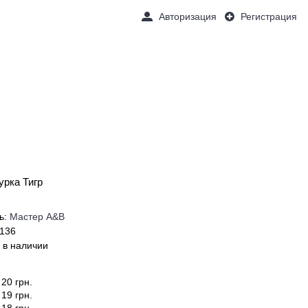
Авторизация
Регистрация
Товаров 0 (0 грн.)
ОЧКИ
НАШИ УСЛУГИ
ПОДАРКИ
урка Тигр
ь:
Мастер А&В
1136
 в наличии
20 грн.
19 грн.