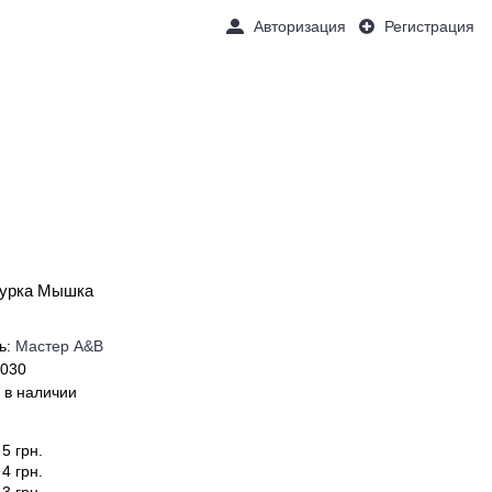
Авторизация
Регистрация
Товаров 0 (0 грн.)
ОЧКИ
НАШИ УСЛУГИ
ПОДАРКИ
гурка Мышка
ь:
Мастер А&В
1030
 в наличии
5 грн.
4 грн.